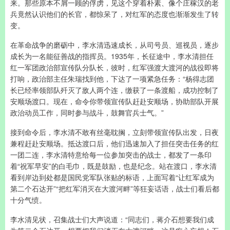
来。那些原本不屑一顾的俘虏，见这个穿着朴素、像个庄稼汉的老
兵竟然认识他们的长官，都惊呆了，对红军的态度也渐渐发生了转
变。
在革命战争的磨砺中，李水清迅速成长，从司号员、巡视员，逐步
成长为一名能征善战的指挥员。1935年，长征途中，李水清担任
红一军团政治部宣传队分队长，彼时，红军强渡大渡河的战役即将
打响，政治部主任朱瑞找到他，下达了一项紧急任务：“杨得志团
长已经率领部队歼灭了敌人两个连，缴获了一条渡船，成功控制了
安顺场渡口。现在，命令你带领宣传队赶赴安顺场，协助部队开展
政治动员工作，同时参与战斗，鼓舞官兵士气。”
接到命令后，李水清不敢有丝毫耽搁，立刻带领宣传队出发，日夜
兼程赶赴安顺场。抵达渡口后，他们迅速加入了担任突击任务的红
一团二连，李水清特意给每一位参加突击的战士，都发了一条印
着“祝军早安”的白毛巾，既是鼓励，也是纪念。站在渡口，李水清
看到岸边到处都是国民党军队张贴的标语，上面写着“让红军成为
第二个石达开”“把红军消灭在大渡河畔”等狂妄话语，战士们看后都
十分气愤。
李水清见状，召集战士们大声说道：“同志们，蒋介石想要我们成