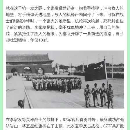
就在这千钧一发之际，李家发猛然起身，抱着手榴弹，冲向敌人的
地堡，将手榴弹丢进地堡，敌人的机枪声瞬间停了下来。可就在战
士们继续冲锋时，一个更大的地堡里，机枪再次响起，死死封锁住
了前进的道路。李家发见状，毫不犹豫地冲了上去，用自己的胸
膛，紧紧抵住了敌人的枪眼，为部队开辟了一条前进的道路，自己
却壮烈牺牲，年仅19岁。
在李家发等英雄战士的鼓舞下，67军官兵奋勇冲锋，最终成功占领
轿岩山，将五星红旗插在了山顶。此次夏季反击战役，67军共歼敌