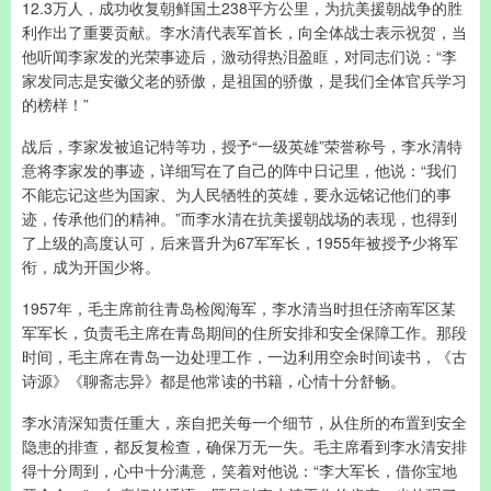
12.3万人，成功收复朝鲜国土238平方公里，为抗美援朝战争的胜
利作出了重要贡献。李水清代表军首长，向全体战士表示祝贺，当
他听闻李家发的光荣事迹后，激动得热泪盈眶，对同志们说：“李
家发同志是安徽父老的骄傲，是祖国的骄傲，是我们全体官兵学习
的榜样！”
战后，李家发被追记特等功，授予“一级英雄”荣誉称号，李水清特
意将李家发的事迹，详细写在了自己的阵中日记里，他说：“我们
不能忘记这些为国家、为人民牺牲的英雄，要永远铭记他们的事
迹，传承他们的精神。”而李水清在抗美援朝战场的表现，也得到
了上级的高度认可，后来晋升为67军军长，1955年被授予少将军
衔，成为开国少将。
1957年，毛主席前往青岛检阅海军，李水清当时担任济南军区某
军军长，负责毛主席在青岛期间的住所安排和安全保障工作。那段
时间，毛主席在青岛一边处理工作，一边利用空余时间读书，《古
诗源》《聊斋志异》都是他常读的书籍，心情十分舒畅。
李水清深知责任重大，亲自把关每一个细节，从住所的布置到安全
隐患的排查，都反复检查，确保万无一失。毛主席看到李水清安排
得十分周到，心中十分满意，笑着对他说：“李大军长，借你宝地