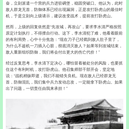
奋，立刻派遣一个营的兵力进驻碉堡，稳固突破口。他认为，此时
敌人群龙无首，防御体系已经出现漏洞，正是攻打卧虎山的最佳时
机，于是立刻向上级请示，建议改变战术，提前攻打卧虎山。
然而，上级的回复依然是“先攻城，再攻山”，要求李水清严格按照
原定计划执行，不得擅自行动。这下，李水清犯了难，他看着眼前
的有利局势，心中十分焦急：“现在刀子已经戳到敌人肚子里了，
为什么不趁机一刀插入心脏，彻底消灭敌人？如果等到攻城结束，
敌人重新组织防御，我们将会付出更大的伤亡代价！”
经过反复思考，李水清下定决心，哪怕冒着被处分的风险，也要抓
住这个有利时机，攻打卧虎山。他召集师部干部开会，坚定地
说：“战机稍纵即逝，我们不能错失良机。现在敌人已经群龙无
首，防御混乱，我们集中兵力发动总攻，一定能拿下卧虎山。如果
出了问题，一切责任由我来承担！”