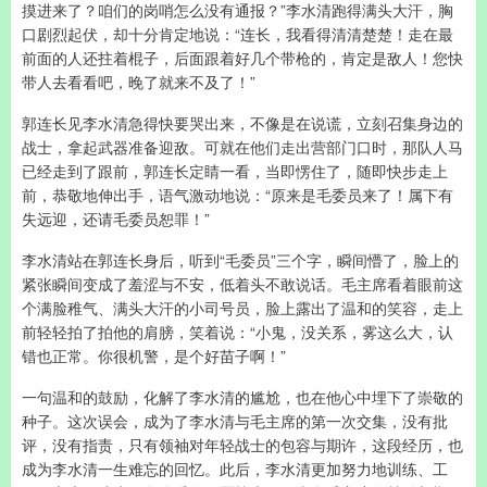
摸进来了？咱们的岗哨怎么没有通报？”李水清跑得满头大汗，胸
口剧烈起伏，却十分肯定地说：“连长，我看得清清楚楚！走在最
前面的人还拄着棍子，后面跟着好几个带枪的，肯定是敌人！您快
带人去看看吧，晚了就来不及了！”
郭连长见李水清急得快要哭出来，不像是在说谎，立刻召集身边的
战士，拿起武器准备迎敌。可就在他们走出营部门口时，那队人马
已经走到了跟前，郭连长定睛一看，当即愣住了，随即快步走上
前，恭敬地伸出手，语气激动地说：“原来是毛委员来了！属下有
失远迎，还请毛委员恕罪！”
李水清站在郭连长身后，听到“毛委员”三个字，瞬间懵了，脸上的
紧张瞬间变成了羞涩与不安，低着头不敢说话。毛主席看着眼前这
个满脸稚气、满头大汗的小司号员，脸上露出了温和的笑容，走上
前轻轻拍了拍他的肩膀，笑着说：“小鬼，没关系，雾这么大，认
错也正常。你很机警，是个好苗子啊！”
一句温和的鼓励，化解了李水清的尴尬，也在他心中埋下了崇敬的
种子。这次误会，成为了李水清与毛主席的第一次交集，没有批
评，没有指责，只有领袖对年轻战士的包容与期许，这段经历，也
成为李水清一生难忘的回忆。此后，李水清更加努力地训练、工