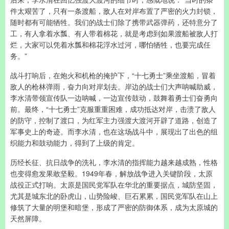
件太艰苦了，只有一条渡船，敌人在对岸布置了严密的火力封锁，
随时都有可能牺牲。我们的战士们除了携带武器弹药，还特意分了
工，有人拿着水瓢、有人带着棉花，就是考虑到如果渡船被敌人打
烂，大家可以凭着水瓢和棉花浮水过河，哪怕牺牲，也要完成任
务。”
战斗打响后，在炮火和机枪的掩护下，“十七勇士”乘坐渡船，冒着
敌人的枪林弹雨，奋力向对岸划去。岸边的战士们大声呐喊助威，
李水清带领宣传队一边呐喊，一边宣传鼓动，鼓舞着勇士们奋勇向
前。最终，“十七勇士”克服重重困难，成功抵达对岸，击溃了敌人
的防守，控制了渡口，为红军主力强渡大渡河开辟了道路，创造了
军事史上的奇迹。而李水清，也在这场战斗中，展现出了出色的组
织能力和鼓动能力，得到了上级的肯定。
历经长征、抗日战争的洗礼，李水清的指挥能力越来越成熟，性格
也变得愈发果敢坚毅。1949年春，解放战争进入关键阶段，太原
战役正式打响。太原是国民党军队在华北的重要据点，城防坚固，
尤其是城东北的卧虎山，山势险峻、巨石累累，国民党军队在山上
修筑了大量的明堡和暗堡，形成了严密的防御体系，成为太原城的
天然屏障。