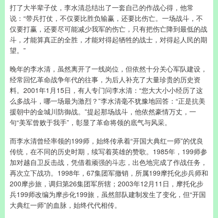
打了大半辈子仗，李水清总结出了一套自己的作战心得，他常
说：“带兵打仗，不仅要比胜负输赢，还要比伤亡。一场战斗，不
仅要打赢，还要尽可能减少我军的伤亡，只有把伤亡降到最低的战
斗，才能算真正的全胜，才能对得起牺牲的战士，对得起人民的期
望。”
晚年的李水清，虽然离开了一线岗位，但依然十分关心军队建设，
经常回忆革命战争年代的往事，为后人补充了大量珍贵的历史资
料。2001年1月15日，有人专门问李水清：“您大大小小经历了这
么多战斗，哪一场最为激烈？”李水清毫不犹豫地回答：“正是抗美
援朝中的金城川防御战。”提起那场战斗，他依然豪情万丈，一
句“美军曾败于我手”，彰显了革命将领的底气与风采。
而李水清曾经率领的199师，始终传承着“开国大典红一师”的优良
传统，在不同的历史时期，续写着英雄的赞歌。1985年，199师参
加对越自卫反击战，凭借着顽强的斗志，出色地完成了作战任务，
再次立下战功。1998年，67集团军撤销，所属199摩托化步兵师和
200摩步旅，调归第26集团军所辖；2003年12月11日，摩托化步
兵199师改编为摩步化199旅，虽然部队建制发生了变化，但“开国
大典红一师”的血脉，始终代代相传。