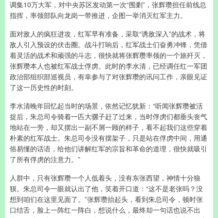
调集10万大军，对中央苏区发动第一次“围剿”，张辉瓒担任前线总
指挥，率领部队向龙岗一带推进，企图一举消灭红军主力。
面对敌人的疯狂进攻，红军早有准备，采取“诱敌深入”的战术，将
敌人引入预设的伏击圈。战斗打响后，红军战士们奋勇冲锋，凭借
着灵活的战术和顽强的斗志，很快就将张辉瓒率领的一个旅歼灭，
张辉瓒本人也被红军战士俘虏。此时的李水清，已经调任红一军团
政治部组织部巡视员，有幸参与了对张辉瓒的讯问工作，亲眼见证
了这一历史性的时刻。
李水清晚年回忆起当时的场景，依然记忆犹新：“听闻张辉瓒被活
捉后，朱总司令骑着一匹大骡子赶了过来，当时俘虏们都垂头丧气
地站在一旁，却又摆出一副不屑一顾的样子，看不起我们这些穿着
朴素的红军战士。朱总司令没有摆架子，只是站在俘虏中间，用通
俗易懂的话语，给他们讲解红军的宗旨和革命的道理，很快就吸引
了所有俘虏的注意力。”
人群中，只有张辉瓒一个人低着头，没有东张西望，神情十分狼
狈。朱总司令一眼就认出了他，笑着开口道：“这不是老张吗？没
想到咱们在这里见面了。”张辉瓒抬起头，看到朱总司令，顿时张
口结舌，脸上一阵红一阵白，想说什么，最终却一句话也说不出