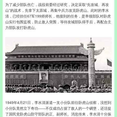
为了减少部队伤亡，战役前委经过研究，决定采取“先攻城、再攻
山”的战术，先拿下太原城，再集中兵力攻克卧虎山。此时的李水
清，已经担任67军199师师长，他接到的任务，是率领部队对卧虎
山实行包围监视，防止敌人突围，等待攻城部队得手后，再配合主
力部队攻打卧虎山。
1949年4月21日，李水清派遣一支小分队前往卧虎山侦察，没想到
小分队竟然立下奇功——不仅成功占据了敌人的一个碉堡，还活捉
了国民党卧虎山防守部队的正、副师长。消息传来，李水清十分振