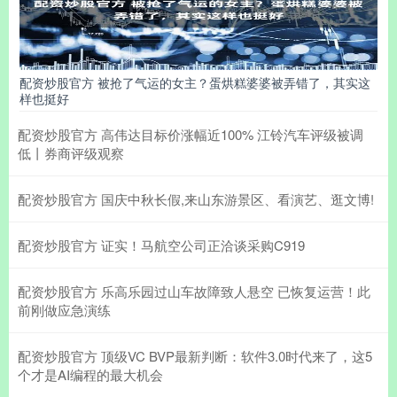
配资炒股官方 被抢了气运的女主？蛋烘糕婆婆被弄错了，其实这
样也挺好
配资炒股官方 高伟达目标价涨幅近100% 江铃汽车评级被调
低丨券商评级观察
配资炒股官方 国庆中秋长假,来山东游景区、看演艺、逛文博!
配资炒股官方 证实！马航空公司正洽谈采购C919
配资炒股官方 乐高乐园过山车故障致人悬空 已恢复运营！此
前刚做应急演练
配资炒股官方 顶级VC BVP最新判断：软件3.0时代来了，这5
个才是AI编程的最大机会