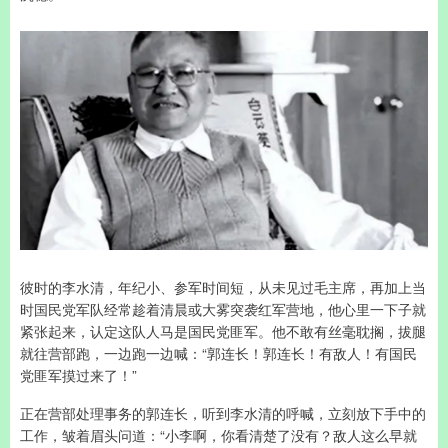
彼时的李水清，年纪小、参军时间短，从未见过毛主席，再加上当
时国民党军队经常趁着清晨或大雾突袭红军营地，他心里一下子就
紧张起来，认定这队人马是国民党匪军。他不敢有丝毫耽搁，拔腿
就往营部跑，一边跑一边喊：“郭连长！郭连长！有敌人！有国民
党匪军摸过来了！”
正在营部处理事务的郭连长，听到李水清的呼喊，立刻放下手中的
工作，皱着眉头问道：“小李啊，你看清楚了没有？敌人这么早就