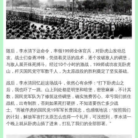
随后，李水清下达命令，率领199师全体官兵，对卧虎山发动总
攻。战士们奋勇冲锋，凭借着灵活的战术，逐个攻破敌人的碉堡，
与敌人展开殊死搏斗。经过10个小时的激战，199师成功攻克卧虎
山，歼灭国民党守军数千人，为太原战役的胜利奠定了坚实基础。
战后，李水清回忆起这场战斗，依然心有余悸：“打下卧虎山之
后，我也吓了一跳。山上到处都是明堡和暗堡，密密麻麻，不计其
数，国民党军队为了修筑这些碉堡，确实煞费苦心。幸亏我们抓住
战机，出奇制胜，否则如果死打硬拼，不知道要伤亡多少战
士。”而被俘虏的国民党19军军长曹国忠，也感慨地说：“按照我们
的计划，解放军攻打太原怎么也得一个礼拜，可没想到，李水清一
个晚上就从卧虎山插了进来，打乱了我们的全部部署。”