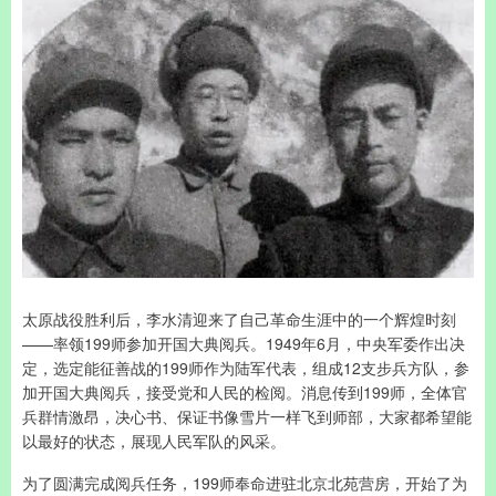
太原战役胜利后，李水清迎来了自己革命生涯中的一个辉煌时刻
——率领199师参加开国大典阅兵。1949年6月，中央军委作出决
定，选定能征善战的199师作为陆军代表，组成12支步兵方队，参
加开国大典阅兵，接受党和人民的检阅。消息传到199师，全体官
兵群情激昂，决心书、保证书像雪片一样飞到师部，大家都希望能
以最好的状态，展现人民军队的风采。
为了圆满完成阅兵任务，199师奉命进驻北京北苑营房，开始了为