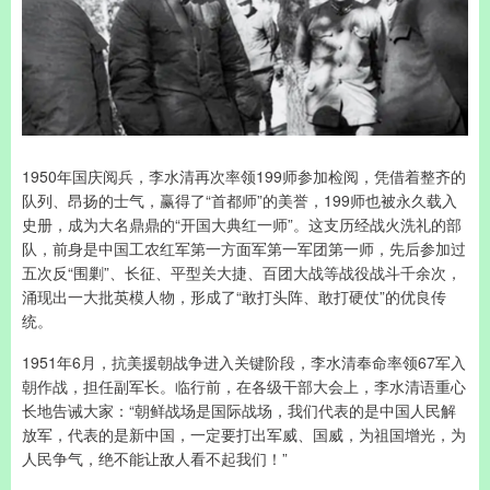
1950年国庆阅兵，李水清再次率领199师参加检阅，凭借着整齐的
队列、昂扬的士气，赢得了“首都师”的美誉，199师也被永久载入
史册，成为大名鼎鼎的“开国大典红一师”。这支历经战火洗礼的部
队，前身是中国工农红军第一方面军第一军团第一师，先后参加过
五次反“围剿”、长征、平型关大捷、百团大战等战役战斗千余次，
涌现出一大批英模人物，形成了“敢打头阵、敢打硬仗”的优良传
统。
1951年6月，抗美援朝战争进入关键阶段，李水清奉命率领67军入
朝作战，担任副军长。临行前，在各级干部大会上，李水清语重心
长地告诫大家：“朝鲜战场是国际战场，我们代表的是中国人民解
放军，代表的是新中国，一定要打出军威、国威，为祖国增光，为
人民争气，绝不能让敌人看不起我们！”