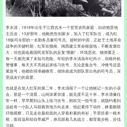
李水清，1918年出生于江西吉水一个贫苦农民家庭，自幼饱受地
主压迫，13岁那年，他毅然告别家乡，加入了红军队伍，成为红
18纵司令部的一名勤务员兼司号员。彼时的中国，正处于土地革命
战争的关键时期，红军在赣南、闽西建立革命根据地，不断发展壮
大，但也面临着国民党军队的反复“围剿”，环境恶劣、物资匮乏，
每一天都充满了未知与危险。年轻的李水清虽年纪尚小，却格外机
警懂事，每天天不亮就起床练习吹号，无论是集合号、冲锋号还是
紧急号，他都吹得准确嘹亮，很快就成为部队里出色的司号员，深
受战友们的喜爱。
也就是在加入红军的第二年，李水清闹了一个让他铭记一生的小误
会。那是一个清晨，山间浓雾弥漫，能见度不足十米，李水清像往
常一样，早早爬到山头上练习吹号，刚吹完一组号音，就隐约看到
远处有一小队人马朝着营地方向走来。他赶紧停下动作，眯着眼睛
仔细观察，只见走在最前面的人穿着朴素的布衫，手里拄着一根木
棍，面容温和却自带威严，身后跟着几名战士，都背着步枪，步伐
沉稳。