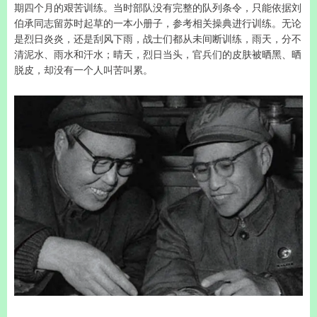
期四个月的艰苦训练。当时部队没有完整的队列条令，只能依据刘
伯承同志留苏时起草的一本小册子，参考相关操典进行训练。无论
是烈日炎炎，还是刮风下雨，战士们都从未间断训练，雨天，分不
清泥水、雨水和汗水；晴天，烈日当头，官兵们的皮肤被晒黑、晒
脱皮，却没有一个人叫苦叫累。