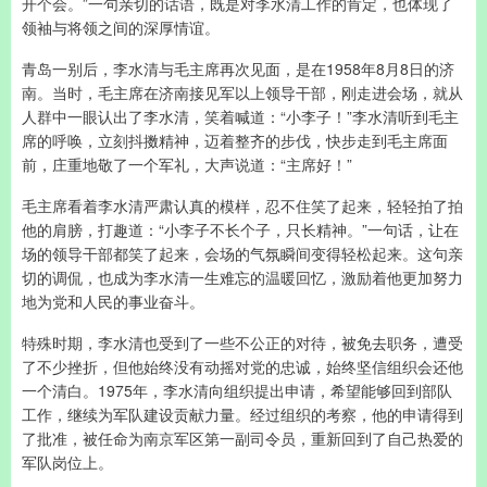
开个会。”一句亲切的话语，既是对李水清工作的肯定，也体现了
领袖与将领之间的深厚情谊。
青岛一别后，李水清与毛主席再次见面，是在1958年8月8日的济
南。当时，毛主席在济南接见军以上领导干部，刚走进会场，就从
人群中一眼认出了李水清，笑着喊道：“小李子！”李水清听到毛主
席的呼唤，立刻抖擞精神，迈着整齐的步伐，快步走到毛主席面
前，庄重地敬了一个军礼，大声说道：“主席好！”
毛主席看着李水清严肃认真的模样，忍不住笑了起来，轻轻拍了拍
他的肩膀，打趣道：“小李子不长个子，只长精神。”一句话，让在
场的领导干部都笑了起来，会场的气氛瞬间变得轻松起来。这句亲
切的调侃，也成为李水清一生难忘的温暖回忆，激励着他更加努力
地为党和人民的事业奋斗。
特殊时期，李水清也受到了一些不公正的对待，被免去职务，遭受
了不少挫折，但他始终没有动摇对党的忠诚，始终坚信组织会还他
一个清白。1975年，李水清向组织提出申请，希望能够回到部队
工作，继续为军队建设贡献力量。经过组织的考察，他的申请得到
了批准，被任命为南京军区第一副司令员，重新回到了自己热爱的
军队岗位上。