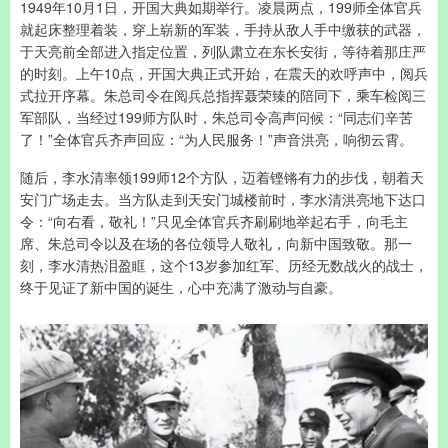
1949年10月1日，开国大典如期举行。凌晨两点，199师全体官兵
就起床整理着装，穿上崭新的军装，手持从敌人手中缴获的武器，
于天亮前全部进入指定位置，列队肃立在东长安街，等待着那庄严
的时刻。上午10点，开国大典正式开始，在震天的欢呼声中，阅兵
式拉开序幕。朱总司令在阅兵总指挥聂荣臻的陪同下，乘车检阅三
军部队，当经过199师方队时，朱总司令高声问候：“同志们辛苦
了！”全体官兵齐声回应：“为人民服务！”声音洪亮，响彻云霄。
随后，李水清率领199师12个方队，迈着铿锵有力的步伐，朝着天
安门广场走去。当方队走到天安门城楼前时，李水清洪亮地下达口
令：“向右看，敬礼！”只见全体官兵齐刷刷地举起右手，向毛主
席、朱总司令以及在场的各位领导人敬礼，向新中国致敬。那一
刻，李水清热泪盈眶，这个13岁参加红军、历经无数战火的战士，
终于见证了新中国的诞生，心中充满了激动与自豪。