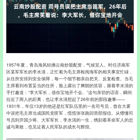
1957年夏，青岛海风轻拂云南炒股配资，气候宜人。时任济南军
区某军军长的李水清，正忙着为毛主席检阅海军的相关事宜忙碌，
从住所安排到安全保障，每一个细节都亲自把关、反复检查。当毛
主席看到布置妥当的住所，脸上露出了爽朗的笑容，握着李水清的
手打趣道：“李大军长，借你宝地开个会。”这句亲切的话语，瞬间
拉近了两人的距离，也让李水清想起了26年前的那段趣事——
1931年，年仅13岁的他还是红军队伍里的一名司号员，曾在大雾
中误把毛主席当成国民党匪军，慌慌张张跑回营部报信。从懵懂司
号员到开国少将、大军军长，李水清的一生，镌刻着革命军人的忠
诚与果敢，也见证着人民军队的成长与辉煌。