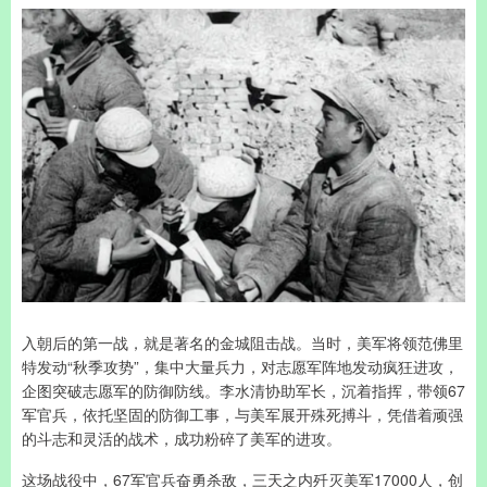
入朝后的第一战，就是著名的金城阻击战。当时，美军将领范佛里
特发动“秋季攻势”，集中大量兵力，对志愿军阵地发动疯狂进攻，
企图突破志愿军的防御防线。李水清协助军长，沉着指挥，带领67
军官兵，依托坚固的防御工事，与美军展开殊死搏斗，凭借着顽强
的斗志和灵活的战术，成功粉碎了美军的进攻。
这场战役中，67军官兵奋勇杀敌，三天之内歼灭美军17000人，创