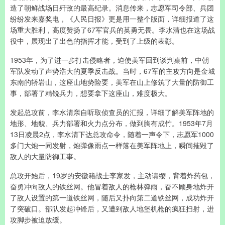
造了朝鲜战场日歼敌的最高纪录。消息传来，志愿军司令部、兵团
纷纷发来嘉奖电，《人民日报》更是用一整个版面，详细报道了这
场重大胜利，高度赞扬了67军官兵的英勇无畏。李水清也在这场战
役中，展现出了出色的指挥才能，受到了上级的表彰。
1953年，为了进一步打击侵略者，迫使美军回到谈判桌前，中朝
军队发动了声势浩大的夏季反击战。当时，67军的主攻方向是金城
东南的轿岩山，这座山地势险要，美军在山上修筑了大量的防御工
事，部署了精锐兵力，想要拿下这座山，难度极大。
发起总攻前，李水清亲自听取侦查员的汇报，详细了解美军阵地的
地形、地貌、兵力部署和火力点分布，做到胸有成竹。1953年7月
13日凌晨2点，李水清下达总攻命令，随着一声令下，志愿军1000
多门大炮一同发射，炮弹像雨点一样落在美军阵地上，瞬间摧毁了
敌人的大量防御工事。
总攻开始后，19岁的安徽籍战士李家发，主动请缨，背着炸药包，
奋勇冲向敌人的铁丝网。他冒着敌人的枪林弹雨，奋不顾身地炸开
了敌人设置的第一道铁丝网，随后又扑向第二道铁丝网，成功炸开
了突破口。部队发起冲锋后，又遭到敌人地堡机枪的疯狂扫射，进
攻脚步被迫放缓。